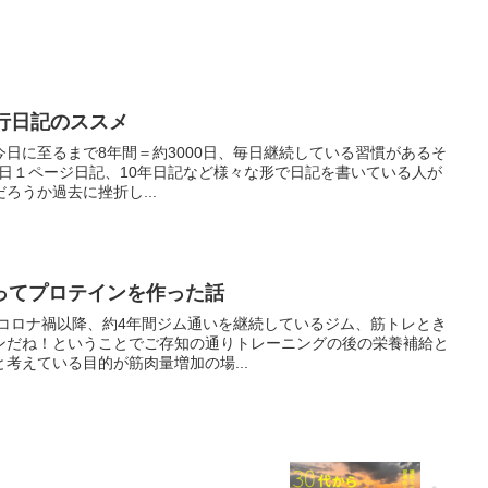
行日記のススメ
ら今日に至るまで8年間＝約3000日、毎日継続している習慣があるそ
1日１ページ日記、10年日記など様々な形で日記を書いている人が
ろうか過去に挫折し...
ってプロテインを作った話
はコロナ禍以降、約4年間ジム通いを継続しているジム、筋トレとき
ンだね！ということでご存知の通りトレーニングの後の栄養補給と
考えている目的が筋肉量増加の場...