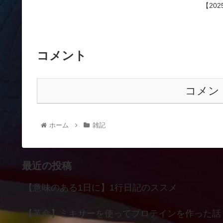
【20
コメント
コメン
ホーム
雑記
最近の投稿
【意味のある1日に】1行日記のススメ
【革命】ミキサーを使ってプロテインを作った話