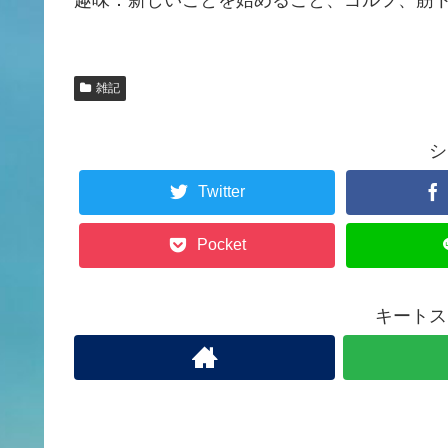
雑記
シ
Twitter
Pocket
キートス