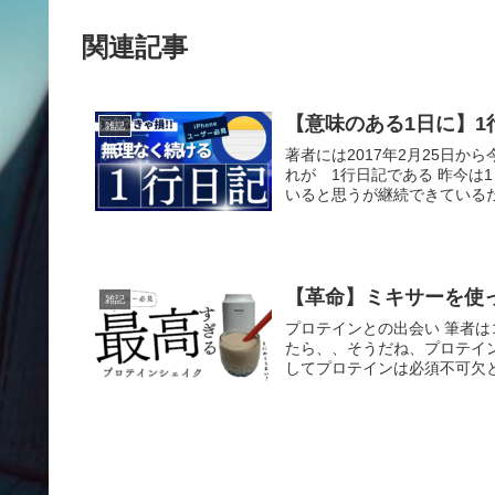
関連記事
【意味のある1日に】1
雑記
著者には2017年2月25日か
れが 1行日記である 昨今は
いると思うが継続できているだ
【革命】ミキサーを使
雑記
プロテインとの出会い 筆者
たら、、そうだね、プロテイ
してプロテインは必須不可欠と